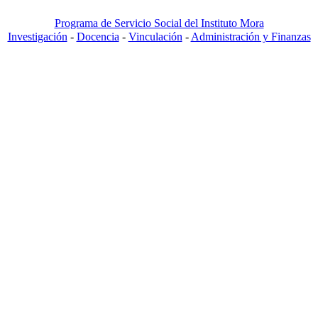
Programa de Servicio Social del Instituto Mora
Investigación
-
Docencia
-
Vinculación
-
Administración y Finanzas